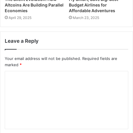
Altcoins Are Building Parallel
Budget Airlines for
Economies
Affordable Adventures
April 29, 2025
March 23, 2025
Leave a Reply
Your email address will not be published.
Required fields are
marked
*
C
o
m
m
e
n
t