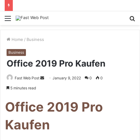
Menu
S
fo
Home
/
Business
Business
Office 2019 Pro Kaufen
Send
Fast Web Post
January 9, 2022
0
0
an
5 minutes read
email
Office 2019 Pro
Kaufen