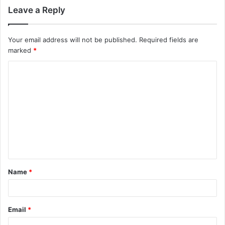
Leave a Reply
Your email address will not be published.
Required fields are
marked
*
C
o
m
m
e
n
t
Name
*
*
Email
*