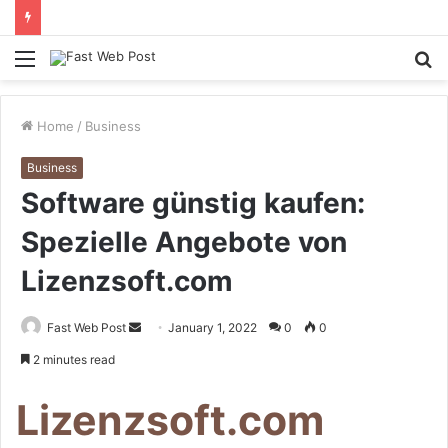
Menu
S
fo
Home
/
Business
Business
Software günstig kaufen:
Spezielle Angebote von
Lizenzsoft.com
Send
Fast Web Post
January 1, 2022
0
0
an
2 minutes read
email
Lizenzsoft.com